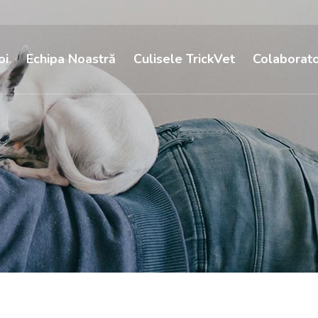
oi
Echipa Noastră
Culisele TrickVet
Colaborato