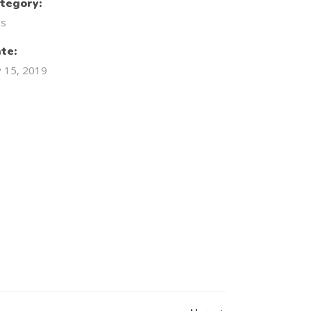
tegory:
ps
te:
y 15, 2019