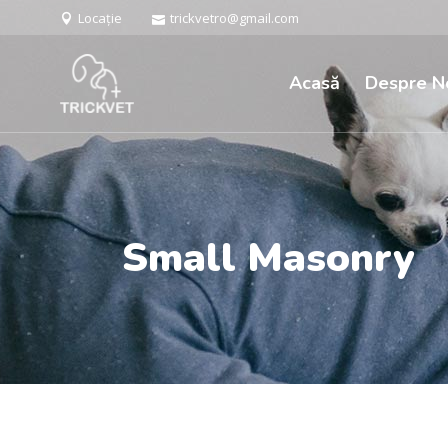
Locație
trickvetro@gmail.com
Acasă
Despre N
Small Masonry