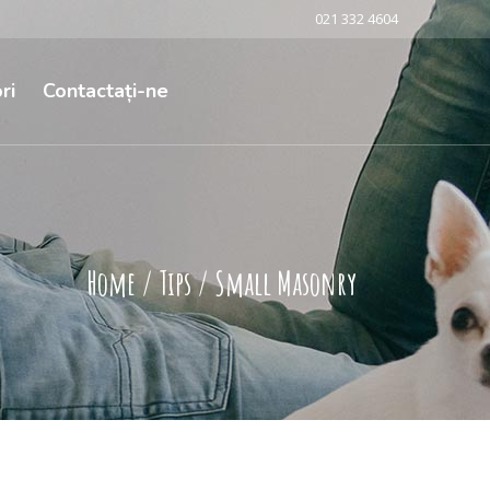
021 332 4604
ri
Contactați-ne
Home
/
Tips
/
Small Masonry