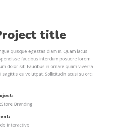
roject title
ngue quisque egestas diam in. Quam lacus
spendisse faucibus interdum posuere lorem
um dolor sit. Faucibus in ornare quam viverra
i sagittis eu volutpat. Sollicitudin acusi su orci.
oject:
tStore Branding
ient:
de Interactive