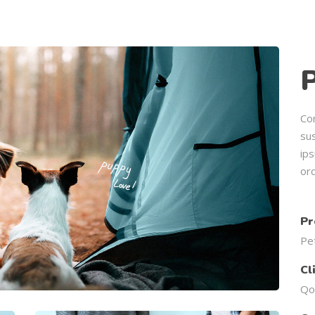
P
Co
su
ips
orc
Pr
Pe
Cl
Qo